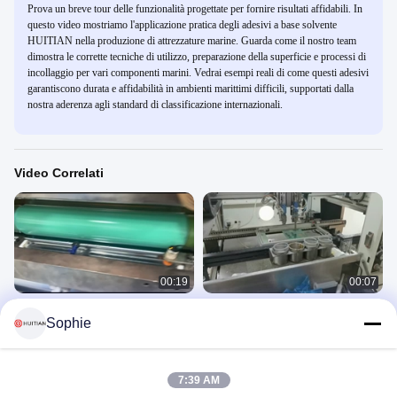
Prova un breve tour delle funzionalità progettate per fornire risultati affidabili. In
questo video mostriamo l'applicazione pratica degli adesivi a base solvente
HUITIAN nella produzione di attrezzature marine. Guarda come il nostro team
dimostra le corrette tecniche di utilizzo, preparazione della superficie e processi di
incollaggio per vari componenti marini. Vedrai esempi reali di come questi adesivi
garantiscono durata e affidabilità in ambienti marittimi difficili, supportati dalla
nostra aderenza agli standard di classificazione internazionali.
Video Correlati
00:19
00:07
HUITIAN Applicazione di adesivi a
3612 Rivestimento UV-conforme
Sophie
base di solventi
Rivestimento di protezione dei circuiti
e dei componenti PCB
Product Usage Video
Product Usage Video
March 31, 2025
February 19, 2025
7:39 AM