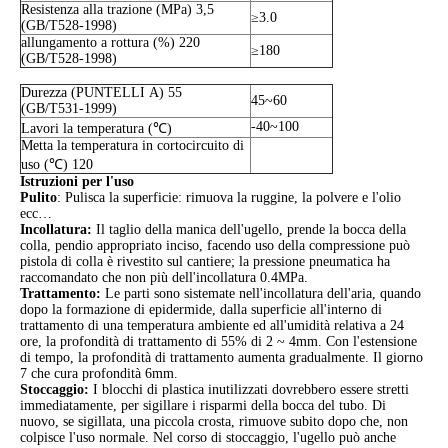
Resistenza alla trazione (MPa) 3,5
≥3.0
(GB/T528-1998)
allungamento a rottura (%) 220
≥180
(GB/T528-1998)
Durezza (PUNTELLI A) 55
45~60
(GB/T531-1999)
-40~100
Lavori la temperatura (℃)
Metta la temperatura in cortocircuito di
uso (℃) 120
Istruzioni per l'uso
Pulito
: Pulisca la superficie: rimuova la ruggine, la polvere e l'olio
ecc…
Incollatura:
Il taglio della manica dell'ugello, prende la bocca della
colla, pendio appropriato inciso, facendo uso della compressione può
pistola di colla è rivestito sul cantiere; la pressione pneumatica ha
raccomandato che non più dell'incollatura 0.4MPa.
Trattamento:
Le parti sono sistemate nell'incollatura dell'aria, quando
dopo la formazione di epidermide, dalla superficie all'interno di
trattamento di una temperatura ambiente ed all'umidità relativa a 24
ore, la profondità di trattamento di 55% di 2 ~ 4mm. Con l'estensione
di tempo, la profondità di trattamento aumenta gradualmente. Il giorno
7 che cura profondità 6mm.
Stoccaggio:
I blocchi di plastica inutilizzati dovrebbero essere stretti
immediatamente, per sigillare i risparmi della bocca del tubo. Di
nuovo, se sigillata, una piccola crosta, rimuove subito dopo che, non
colpisce l'uso normale. Nel corso di stoccaggio, l'ugello può anche