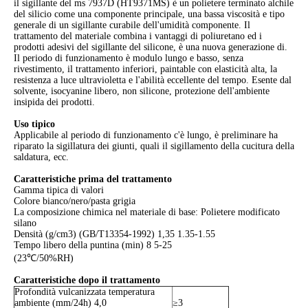
il sigillante del ms 7937D (HT9371MS) è un polietere terminato alchile
del silicio come una componente principale, una bassa viscosità e tipo
generale di un sigillante curabile dell'umidità componente. Il
trattamento del materiale combina i vantaggi di poliuretano ed i
prodotti adesivi del sigillante del silicone, è una nuova generazione di.
Il periodo di funzionamento è modulo lungo e basso, senza
rivestimento, il trattamento inferiori, paintable con elasticità alta, la
resistenza a luce ultravioletta e l'abilità eccellente del tempo. Esente dal
solvente, isocyanine libero, non silicone, protezione dell'ambiente
insipida dei prodotti.
Uso tipico
Applicabile al periodo di funzionamento c'è lungo, è preliminare ha
riparato la sigillatura dei giunti, quali il sigillamento della cucitura della
saldatura, ecc.
Caratteristiche prima del trattamento
Gamma tipica di valori
Colore bianco/nero/pasta grigia
La composizione chimica nel materiale di base: Polietere modificato
silano
Densità (g/cm3) (GB/T13354-1992) 1,35 1.35-1.55
Tempo libero della puntina (min) 8 5-25
(23℃/50%RH)
Caratteristiche dopo il trattamento
Profondità vulcanizzata temperatura
ambiente (mm/24h) 4,0
≥3