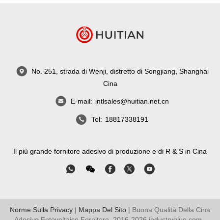
No. 251, strada di Wenji, distretto di Songjiang, Shanghai
Cina
E-mail:
intlsales@huitian.net.cn
Tel:
18817338191
Il più grande fornitore adesivo di produzione e di R & S in Cina
Norme Sulla Privacy
|
Mappa Del Sito
| Buona Qualità Della Cina
Adesivo Fotovoltaico Fornitore. 2016-2026
industryglue.com
.