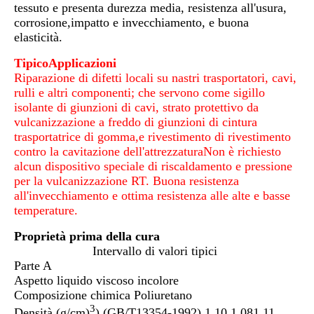
tessuto e presenta durezza media, resistenza all'usura,
corrosione,impatto e invecchiamento, e buona
elasticità.
Tipico
Applicazioni
Riparazione di difetti locali su nastri trasportatori, cavi,
rulli e altri componenti; che servono come sigillo
isolante di giunzioni di cavi, strato protettivo da
vulcanizzazione a freddo di giunzioni di cintura
trasportatrice di gomma,e rivestimento di rivestimento
contro la cavitazione dell'attrezzaturaNon è richiesto
alcun dispositivo speciale di riscaldamento e pressione
per la vulcanizzazione RT. Buona resistenza
all'invecchiamento e ottima resistenza alle alte e basse
temperature.
Proprietà prima della cura
Intervallo di valori tipici
Parte A
Aspetto liquido viscoso incolore
Composizione chimica Poliuretano
3
Densità (g/cm)
) (GB/T13354-1992) 1.10 1.08­1.11