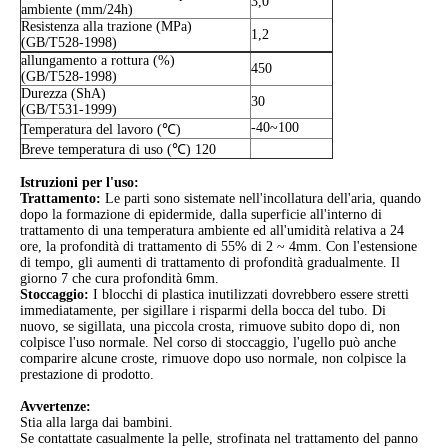
3,0
ambiente (mm/24h)
Resistenza alla trazione (MPa)
1,2
(GB/T528-1998)
allungamento a rottura (%)
450
(GB/T528-1998)
Durezza (ShA)
30
(GB/T531-1999)
-40~100
Temperatura del lavoro (℃)
Breve temperatura di uso (℃) 120
Istruzioni per l'uso:
Trattamento:
Le parti sono sistemate nell'incollatura dell'aria, quando
dopo la formazione di epidermide, dalla superficie all'interno di
trattamento di una temperatura ambiente ed all'umidità relativa a 24
ore, la profondità di trattamento di 55% di 2 ~ 4mm. Con l'estensione
di tempo, gli aumenti di trattamento di profondità gradualmente. Il
giorno 7 che cura profondità 6mm.
Stoccaggio:
I blocchi di plastica inutilizzati dovrebbero essere stretti
immediatamente, per sigillare i risparmi della bocca del tubo. Di
nuovo, se sigillata, una piccola crosta, rimuove subito dopo di, non
colpisce l'uso normale. Nel corso di stoccaggio, l'ugello può anche
comparire alcune croste, rimuove dopo uso normale, non colpisce la
prestazione di prodotto.
Avvertenze:
Stia alla larga dai bambini.
Se contattate casualmente la pelle, strofinata nel trattamento del panno