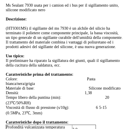
Ms Sealant 7930 usata per i camion ed i bus per il sigillamento unito,
silicone modificato nero
Descrizione:
(HT9301MS) il sigillante del ms 7930 è un alchile del silicio ha
terminato il polietere come componente principale, la bassa viscosità,
un tipo generale di un sigillante curabile dell'umidità della componente.
Il trattamento del materiale combina i vantaggi di poliuretano ed i
prodotti adesivi del sigillante del silicone, è una nuova generazione.
Uso tipico:
Il preliminare ha riparato la sigillatura dei giunti, quali il sigillamento
della cucitura della saldatura, ecc.
Caratteristiche prima del trattamento:
Colore: Pasta
bianca/nera/grigia
Materiale di base: Silicone modificato
Densità: 1,38
Tempo libero della puntina (min): 20
(23℃/50%RH)
Viscosità di flusso di pressione (s/10g): 6 5-15
(0.5MPa, 23℃, 3mm)
Caratteristiche dopo il trattamento:
Profondità vulcanizzata temperatura