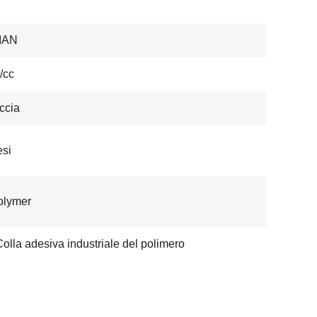
IAN
/cc
ccia
si
olymer
Colla adesiva industriale del polimero