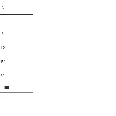
6
3
1,2
450
30
0~100
120