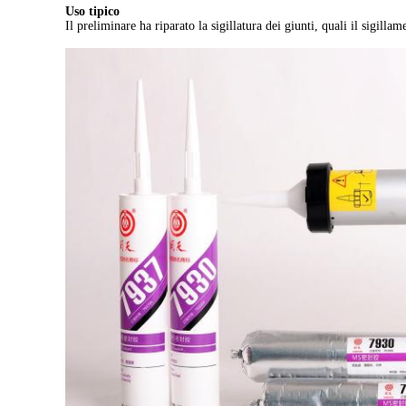
Uso tipico
Il preliminare ha riparato la sigillatura dei giunti, quali il sigillam