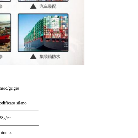
nero/grigio
odificato silano
38g/cc
minutes