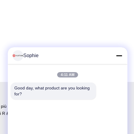
Sophie
4:11 AM
Good day, what product are you looking 
for?
l più grande fornitore adesivo di produzione e
i R & S in Cina