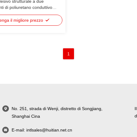
sivo strutturale a due
i di poliuretano conduttivo
er batterie di alimentazione
striale
enga il migliore prezzo
1
No. 251, strada di Wenji, distretto di Songjiang,
I
d
Shanghai Cina
E-mail:
intlsales@huitian.net.cn