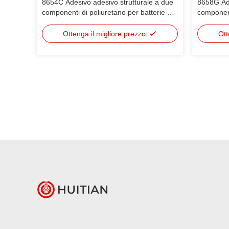
8654C Adesivo adesivo strutturale a due
8658G Ade
componenti di poliuretano per batterie di
component
potenza
termico p
Colla indu
Ottenga il migliore prezzo
Ott