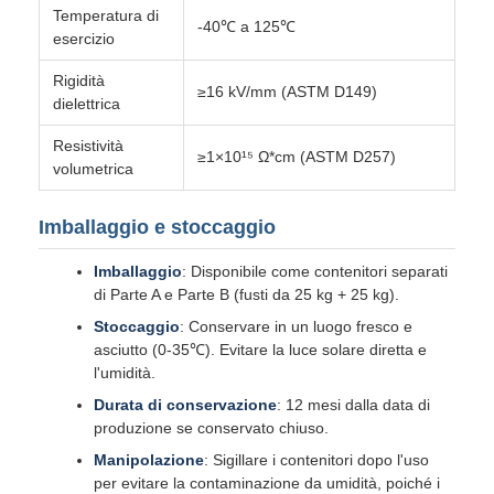
Temperatura di
-40℃ a 125℃
esercizio
Rigidità
≥16 kV/mm (ASTM D149)
dielettrica
Resistività
≥1×10¹⁵ Ω*cm (ASTM D257)
volumetrica
Imballaggio e stoccaggio
Imballaggio
: Disponibile come contenitori separati
di Parte A e Parte B (fusti da 25 kg + 25 kg).
Stoccaggio
: Conservare in un luogo fresco e
asciutto (0-35℃). Evitare la luce solare diretta e
l'umidità.
Durata di conservazione
: 12 mesi dalla data di
produzione se conservato chiuso.
Manipolazione
: Sigillare i contenitori dopo l'uso
per evitare la contaminazione da umidità, poiché i